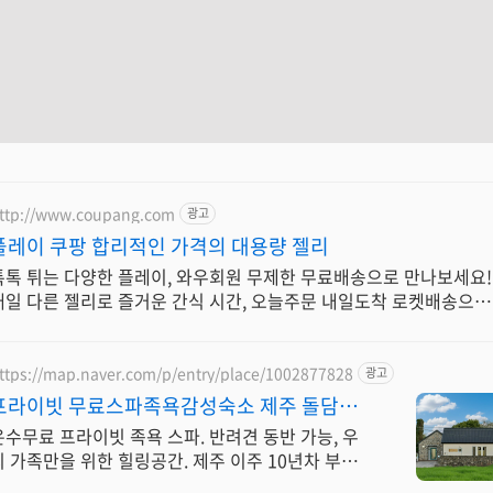
ttp://www.coupang.com
광고
플레이 쿠팡 합리적인 가격의 대용량 젤리
톡톡 튀는 다양한 플레이, 와우회원 무제한 무료배송으로 만나보세요!
매일 다른 젤리로 즐거운 간식 시간, 오늘주문 내일도착 로켓배송으로
시작하세요.
ttps://map.naver.com/p/entry/place/1002877828
광고
프라이빗 무료스파족욕감성숙소 제주 돌담감
성, 반려견 환영
온수무료 프라이빗 족욕 스파. 반려견 동반 가능, 우
리 가족만을 위한 힐링공간. 제주 이주 10년차 부부
가 직접 짓고 꾸민 정성 가득 감성 스테이, 야외 바베