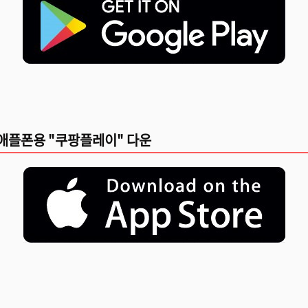
애플폰용 "쿠팡플레이" 다운