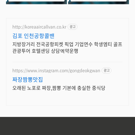
http://koreaaircallvan.co.kr
광고
김포 인천공항콜밴
지방장거리 전국공항피켓 픽업 기업연수 학생엠티 골프
관광투어 호텔샌딩 상담옉약운행
https://www.instagram.com/gongdeokgwan
광고
짜장짬뽕맛집
오래된 노포로 짜장,짬뽕 기본에 충실한 중식당