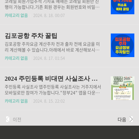
코레일 회원가입추석 기차표 예매는 코레일 회원만 진
요. 임시공휴일 시급계산👆
행이 가능합니다.기존 회원 경우는 회원번호와 비밀번
호를 미리 알아두셔야 합니다. 코레일 바로가기👆 추석
카테고리 없음
2024. 8. 18. 00:07
기차표 시간표예매 당일에는 접속자가 몰리므로 미리
시간표를 알아두고 바로 예매 진행하셔야 합니다.아래
에서 추석 기차 운행시간표를 미리 조회해보세요. 추석
김포공항 주차 꿀팁
기차 시간표 확인👆 잔여시간표 조회추석 기차표 잔여
석 안내페이지 입니다.교통약자 예매가 먼저 진행되므
김포공항 주차요금 계산주차 전과 출차 전에 요금을 미
로 일반회원의 경우 잔여시간표 조회 후 예매 진행하면
리 계산해볼 수 있습니다.아래에서 바로 계산해보시고
도움이 됩니다. 잔여시간표 조회👆
주차 도움 받아 보시길 바랍니다. 주차요금 미리계산
카테고리 없음
2024. 8. 17. 01:54
👆 다자녀 주차 할인 등록다자녀 주차할인 등록을 미리
해야 공항 주차장에서 할인 받을 수 있습니다.한 번 등
록해주면 전국 공항에서 50% 요금할인을 받을 수 있습
2024 주민등록 비대면 사실조사 방법
니다.(인천공항제외) 다자녀 할인등록 하기👆 김포공
항 주차 예약김포공항 주차예약을 하면 제2주차장 주차
주민등록 사실조사 앱주민등록 사실조사는 거주지에서
타워 2층, 3층에 주차할 수 있습니다.현재 기준 45일 뒤
모바일로만 참여가 가능합니다."정부24" 앱을 다운로
까지만 예약이 가능하며 마감이 잘되는 편이니 미리미
드하여 참여하시길 바랍니다. 갤럭시폰 다운로드 ▼▼
카테고리 없음
2024. 8. 15. 22:02
리 예약하시길 바랍니다. 김포공항 주차예약👆
▼ 아이폰 다운로드▼▼▼
이전
다음